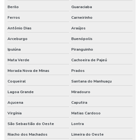
Berilo
Guaraciaba
Ferros
Carneirinho
Antônio Dias
Araújos
Arceburgo
Buenópolis
Ipuiúna
Piranguinho
Mata Verde
Cachoeira de Pajeú
Morada Nova de Minas
Prados
Coqueiral
Santana do Manhuaçu
Lagoa Grande
Miradouro
Açucena
Caputira
Virgínia
Matias Cardoso
São Sebastião do Oeste
Lontra
Riacho dos Machados
Limeira do Oeste