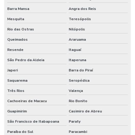
Barra Mansa
Angra dos Reis
Mesquita
Teresópolis
Rio das Ostras
Nilópolis
Queimados
Araruama
Resende
Itaguaí
São Pedro da Aldeia
Itaperuna
Japeri
Barra do Piraí
Saquarema
Seropédica
Três Rios
Valença
Cachoeiras de Macacu
Rio Bonito
Guapimirim
Casimiro de Abreu
São Francisco de Itabapoana
Paraty
Paraíba do Sul
Paracambi