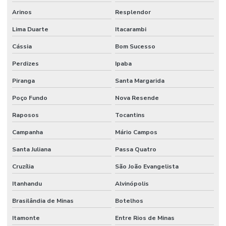
Arinos
Resplendor
Lima Duarte
Itacarambi
Cássia
Bom Sucesso
Perdizes
Ipaba
Piranga
Santa Margarida
Poço Fundo
Nova Resende
Raposos
Tocantins
Campanha
Mário Campos
Santa Juliana
Passa Quatro
Cruzília
São João Evangelista
Itanhandu
Alvinópolis
Brasilândia de Minas
Botelhos
Itamonte
Entre Rios de Minas