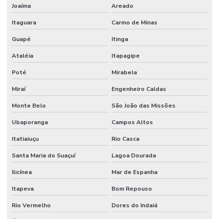
Joaíma
Areado
Itaguara
Carmo de Minas
Guapé
Itinga
Ataléia
Itapagipe
Poté
Mirabela
Miraí
Engenheiro Caldas
Monte Belo
São João das Missões
Ubaporanga
Campos Altos
Itatiaiuçu
Rio Casca
Santa Maria do Suaçuí
Lagoa Dourada
Ilicínea
Mar de Espanha
Itapeva
Bom Repouso
Rio Vermelho
Dores do Indaiá