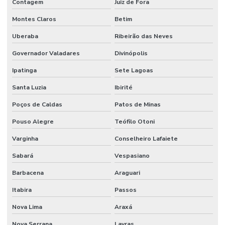
Contagem
Juiz de Fora
Montes Claros
Betim
Uberaba
Ribeirão das Neves
Governador Valadares
Divinópolis
Ipatinga
Sete Lagoas
Santa Luzia
Ibirité
Poços de Caldas
Patos de Minas
Pouso Alegre
Teófilo Otoni
Varginha
Conselheiro Lafaiete
Sabará
Vespasiano
Barbacena
Araguari
Itabira
Passos
Nova Lima
Araxá
Nova Serrana
Lavras