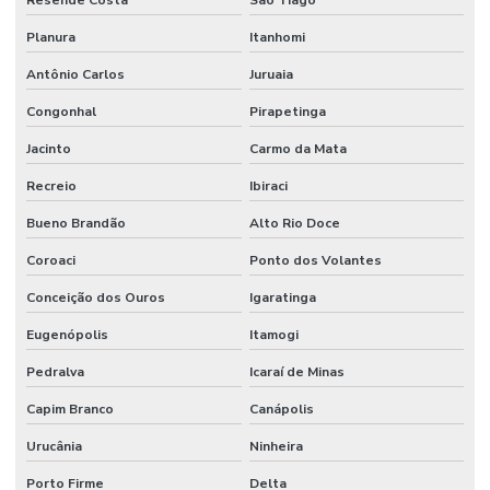
Resende Costa
São Tiago
Planura
Itanhomi
Antônio Carlos
Juruaia
Congonhal
Pirapetinga
Jacinto
Carmo da Mata
Recreio
Ibiraci
Bueno Brandão
Alto Rio Doce
Coroaci
Ponto dos Volantes
Conceição dos Ouros
Igaratinga
Eugenópolis
Itamogi
Pedralva
Icaraí de Minas
Capim Branco
Canápolis
Urucânia
Ninheira
Porto Firme
Delta