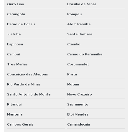
Ouro Fino
Brasília de Minas
Carangola
Pompéu
Barão de Cocais
Além Paraíba
Juatuba
Santa Bárbara
Espinosa
Cláudio
Cambuí
Carmo do Paranaíba
Três Marias
Coromandel
Conceição das Alagoas
Prata
Rio Pardo de Minas
Mutum
Santo Antônio do Monte
Novo Cruzeiro
Pitangui
Sacramento
Mantena
Elói Mendes
Campos Gerais
Camanducaia