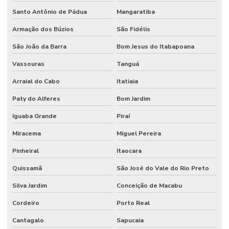
Santo Antônio de Pádua
Mangaratiba
Armação dos Búzios
São Fidélis
São João da Barra
Bom Jesus do Itabapoana
Vassouras
Tanguá
Arraial do Cabo
Itatiaia
Paty do Alferes
Bom Jardim
Iguaba Grande
Piraí
Miracema
Miguel Pereira
Pinheiral
Itaocara
Quissamã
São José do Vale do Rio Preto
Silva Jardim
Conceição de Macabu
Cordeiro
Porto Real
Cantagalo
Sapucaia