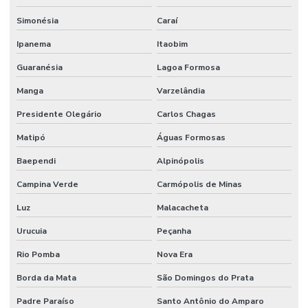
Simonésia
Caraí
Ipanema
Itaobim
Guaranésia
Lagoa Formosa
Manga
Varzelândia
Presidente Olegário
Carlos Chagas
Matipó
Águas Formosas
Baependi
Alpinópolis
Campina Verde
Carmópolis de Minas
Luz
Malacacheta
Urucuia
Peçanha
Rio Pomba
Nova Era
Borda da Mata
São Domingos do Prata
Padre Paraíso
Santo Antônio do Amparo