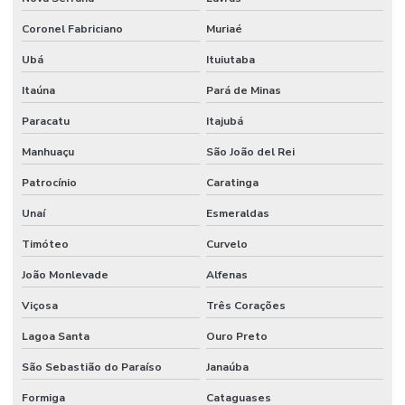
Coronel Fabriciano
Muriaé
Ubá
Ituiutaba
Itaúna
Pará de Minas
Paracatu
Itajubá
Manhuaçu
São João del Rei
Patrocínio
Caratinga
Unaí
Esmeraldas
Timóteo
Curvelo
João Monlevade
Alfenas
Viçosa
Três Corações
Lagoa Santa
Ouro Preto
São Sebastião do Paraíso
Janaúba
Formiga
Cataguases