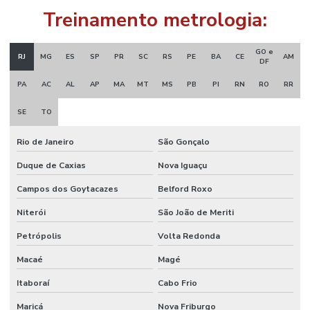
Treinamento metrologia:
GO e
RJ
MG
ES
SP
PR
SC
RS
PE
BA
CE
AM
DF
PA
AC
AL
AP
MA
MT
MS
PB
PI
RN
RO
RR
SE
TO
Rio de Janeiro
São Gonçalo
Duque de Caxias
Nova Iguaçu
Campos dos Goytacazes
Belford Roxo
Niterói
São João de Meriti
Petrópolis
Volta Redonda
Macaé
Magé
Itaboraí
Cabo Frio
Maricá
Nova Friburgo