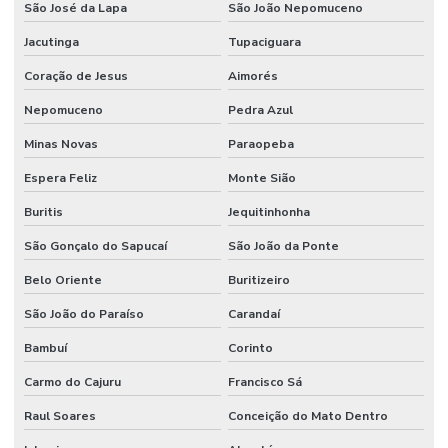
São José da Lapa
São João Nepomuceno
Jacutinga
Tupaciguara
Coração de Jesus
Aimorés
Nepomuceno
Pedra Azul
Minas Novas
Paraopeba
Espera Feliz
Monte Sião
Buritis
Jequitinhonha
São Gonçalo do Sapucaí
São João da Ponte
Belo Oriente
Buritizeiro
São João do Paraíso
Carandaí
Bambuí
Corinto
Carmo do Cajuru
Francisco Sá
Raul Soares
Conceição do Mato Dentro