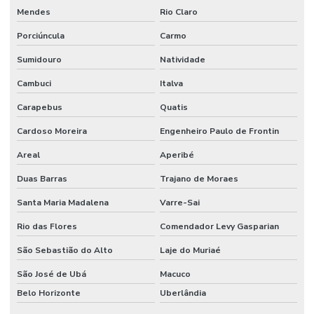
Mendes
Rio Claro
Porciúncula
Carmo
Sumidouro
Natividade
Cambuci
Italva
Carapebus
Quatis
Cardoso Moreira
Engenheiro Paulo de Frontin
Areal
Aperibé
Duas Barras
Trajano de Moraes
Santa Maria Madalena
Varre-Sai
Rio das Flores
Comendador Levy Gasparian
São Sebastião do Alto
Laje do Muriaé
São José de Ubá
Macuco
Belo Horizonte
Uberlândia