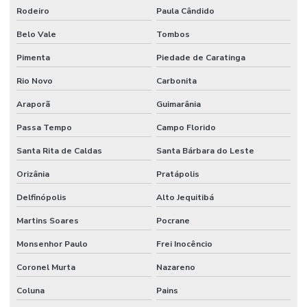
Rodeiro
Paula Cândido
Belo Vale
Tombos
Pimenta
Piedade de Caratinga
Rio Novo
Carbonita
Araporã
Guimarânia
Passa Tempo
Campo Florido
Santa Rita de Caldas
Santa Bárbara do Leste
Orizânia
Pratápolis
Delfinópolis
Alto Jequitibá
Martins Soares
Pocrane
Monsenhor Paulo
Frei Inocêncio
Coronel Murta
Nazareno
Coluna
Pains