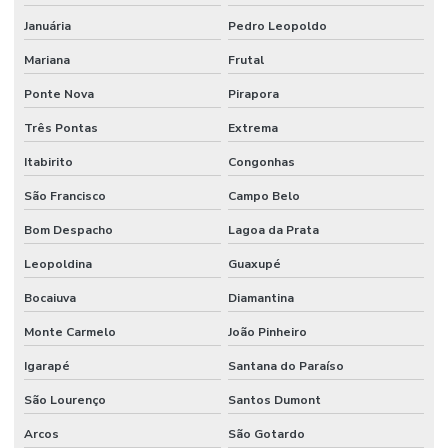
Januária
Pedro Leopoldo
Mariana
Frutal
Ponte Nova
Pirapora
Três Pontas
Extrema
Itabirito
Congonhas
São Francisco
Campo Belo
Bom Despacho
Lagoa da Prata
Leopoldina
Guaxupé
Bocaiuva
Diamantina
Monte Carmelo
João Pinheiro
Igarapé
Santana do Paraíso
São Lourenço
Santos Dumont
Arcos
São Gotardo