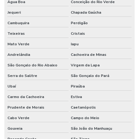
Água Boa
Conceição do Rio Verde
Jequeri
Chapada Gaúcha
Cambuquira
Perdigão
Teixeiras
Cristais
Mato Verde
Iapu
Andrelândia
Cachoeira de Minas
São Gonçalo do Rio Abaixo
Virgem da Lapa
Serra do Salitre
São Gonçalo do Pará
Ubaí
Piraúba
Carmo da Cachoeira
Estiva
Prudente de Morais
Caetanópolis
Cabo Verde
Campo do Meio
Gouveia
São João do Manhuaçu