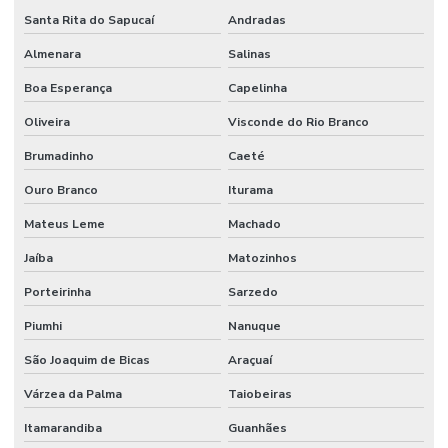
Santa Rita do Sapucaí
Andradas
Almenara
Salinas
Boa Esperança
Capelinha
Oliveira
Visconde do Rio Branco
Brumadinho
Caeté
Ouro Branco
Iturama
Mateus Leme
Machado
Jaíba
Matozinhos
Porteirinha
Sarzedo
Piumhi
Nanuque
São Joaquim de Bicas
Araçuaí
Várzea da Palma
Taiobeiras
Itamarandiba
Guanhães