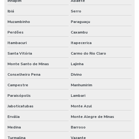
Inhapim
Abaeté
Ibiá
Serro
Muzambinho
Paraguaçu
Perdões
Caxambu
Itambacuri
Itapecerica
Santa Vitória
Carmo do Rio Claro
Monte Santo de Minas
Lajinha
Conselheiro Pena
Divino
Campestre
Manhumirim
Paraisópolis
Lambari
Jaboticatubas
Monte Azul
Ervália
Monte Alegre de Minas
Medina
Barroso
Turmalina
Vazante