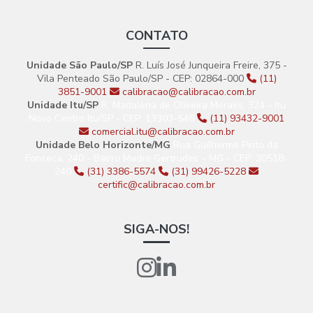
CONTATO
Unidade São Paulo/SP
R. Luís José Junqueira Freire, 375 -
Vila Penteado São Paulo/SP - CEP: 02864-000
(11)
3851-9001
calibracao@calibracao.com.br
Unidade Itu/SP
R. Madalena de Oliveira Moraes, 324 - Itu
Novo Centro Itu/SP - CEP: 13303-546
(11) 93432-9001
comercial.itu@calibracao.com.br
Unidade Belo Horizonte/MG
Rua Guilherme Pinto da
Fonseca, 240 - Bairro Madre Gertrudes – MG - CEP: 30518-
240
(31) 3386-5574
(31) 99426-5228
certific@calibracao.com.br
SIGA-NOS!