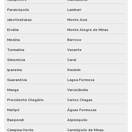
Paraisópolis
Lambari
Jaboticatubas
Monte Azul
Ervália
Monte Alegre de Minas
Medina
Barroso
Turmalina
Vazante
Simonésia
Caraí
Ipanema
Itaobim
Guaranésia
Lagoa Formosa
Manga
Varzelândia
Presidente Olegário
Carlos Chagas
Matipó
Águas Formosas
Baependi
Alpinópolis
Campina Verde
Carmópolis de Minas