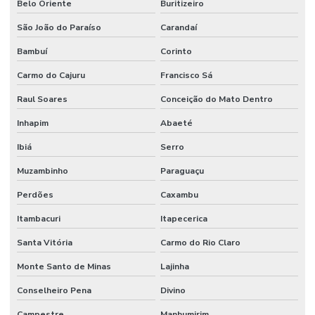
Belo Oriente
Buritizeiro
São João do Paraíso
Carandaí
Bambuí
Corinto
Carmo do Cajuru
Francisco Sá
Raul Soares
Conceição do Mato Dentro
Inhapim
Abaeté
Ibiá
Serro
Muzambinho
Paraguaçu
Perdões
Caxambu
Itambacuri
Itapecerica
Santa Vitória
Carmo do Rio Claro
Monte Santo de Minas
Lajinha
Conselheiro Pena
Divino
Campestre
Manhumirim