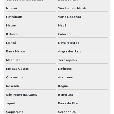
Niterói
São João de Meriti
Petrópolis
Volta Redonda
Macaé
Magé
Itaboraí
Cabo Frio
Maricá
Nova Friburgo
Barra Mansa
Angra dos Reis
Mesquita
Teresópolis
Rio das Ostras
Nilópolis
Queimados
Araruama
Resende
Itaguaí
São Pedro da Aldeia
Itaperuna
Japeri
Barra do Piraí
Saquarema
Seropédica