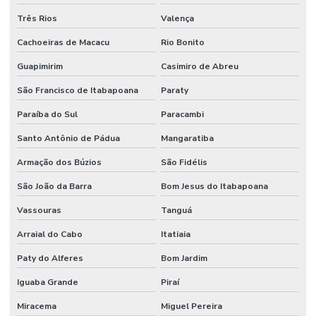
Três Rios
Valença
Cachoeiras de Macacu
Rio Bonito
Guapimirim
Casimiro de Abreu
São Francisco de Itabapoana
Paraty
Paraíba do Sul
Paracambi
Santo Antônio de Pádua
Mangaratiba
Armação dos Búzios
São Fidélis
São João da Barra
Bom Jesus do Itabapoana
Vassouras
Tanguá
Arraial do Cabo
Itatiaia
Paty do Alferes
Bom Jardim
Iguaba Grande
Piraí
Miracema
Miguel Pereira