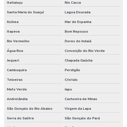
Itatiaiuçu
Rio Casca
Santa Maria do Suaçuí
Lagoa Dourada
Ilicínea
Mar de Espanha
Itapeva
Bom Repouso
Rio Vermelho
Dores do Indaiá
Água Boa
Conceição do Rio Verde
Jequeri
Chapada Gaúcha
Cambuquira
Perdigão
Teixeiras
Cristais
Mato Verde
Iapu
Andrelândia
Cachoeira de Minas
São Gonçalo do Rio Abaixo
Virgem da Lapa
Serra do Salitre
São Gonçalo do Pará