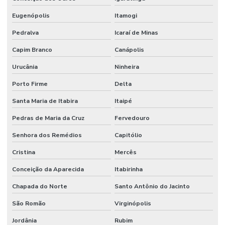
Eugenópolis
Itamogi
Pedralva
Icaraí de Minas
Capim Branco
Canápolis
Urucânia
Ninheira
Porto Firme
Delta
Santa Maria de Itabira
Itaipé
Pedras de Maria da Cruz
Fervedouro
Senhora dos Remédios
Capitólio
Cristina
Mercês
Conceição da Aparecida
Itabirinha
Chapada do Norte
Santo Antônio do Jacinto
São Romão
Virginópolis
Jordânia
Rubim