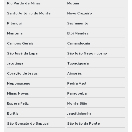
Rio Pardo de Minas
Mutum
Santo Antônio do Monte
Novo Cruzeiro
Pitangui
Sacramento
Mantena
Elói Mendes
Campos Gerais
Camanducaia
São José da Lapa
São João Nepomuceno
Jacutinga
Tupaciguara
Coração de Jesus
Aimorés
Nepomuceno
Pedra Azul
Minas Novas
Paraopeba
Espera Feliz
Monte Sião
Buritis
Jequitinhonha
São Gonçalo do Sapucaí
São João da Ponte