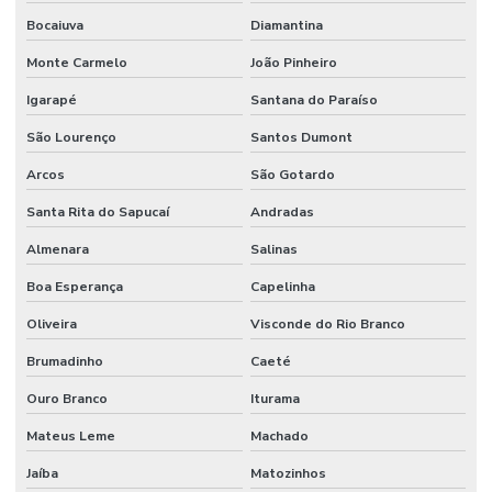
Bocaiuva
Diamantina
Monte Carmelo
João Pinheiro
Igarapé
Santana do Paraíso
São Lourenço
Santos Dumont
Arcos
São Gotardo
Santa Rita do Sapucaí
Andradas
Almenara
Salinas
Boa Esperança
Capelinha
Oliveira
Visconde do Rio Branco
Brumadinho
Caeté
Ouro Branco
Iturama
Mateus Leme
Machado
Jaíba
Matozinhos