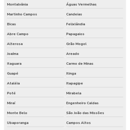
Montalvânia
Águas Vermelhas
Martinho Campos
Candeias
Bicas
Felixlândia
Abre Campo
Papagaios
Alterosa
Grão Mogol
Joaíma
Areado
Itaguara
Carmo de Minas
Guapé
Itinga
Ataléia
Itapagipe
Poté
Mirabela
Miraí
Engenheiro Caldas
Monte Belo
São João das Missões
Ubaporanga
Campos Altos