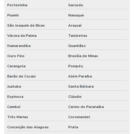
Porteirinha
Sarzedo
Piumhi
Nanuque
São Joaquim de Bicas
Araçuaí
Várzea da Palma
Taiobeiras
Itamarandiba
Guanhães
Ouro Fino
Brasília de Minas
Carangola
Pompéu
Barão de Cocais
Além Paraíba
Juatuba
Santa Bárbara
Espinosa
Cláudio
Cambuí
Carmo do Paranaíba
Três Marias
Coromandel
Conceição das Alagoas
Prata