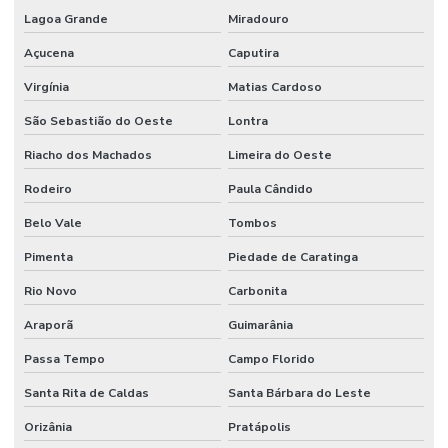
Lagoa Grande
Miradouro
Açucena
Caputira
Virgínia
Matias Cardoso
São Sebastião do Oeste
Lontra
Riacho dos Machados
Limeira do Oeste
Rodeiro
Paula Cândido
Belo Vale
Tombos
Pimenta
Piedade de Caratinga
Rio Novo
Carbonita
Araporã
Guimarânia
Passa Tempo
Campo Florido
Santa Rita de Caldas
Santa Bárbara do Leste
Orizânia
Pratápolis