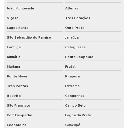
João Monlevade
Alfenas
Viçosa
Três Corações
Lagoa Santa
Ouro Preto
São Sebastião do Paraíso
Janaúba
Formiga
Cataguases
Januária
Pedro Leopoldo
Mariana
Frutal
Ponte Nova
Pirapora
Três Pontas
Extrema
Itabirito
Congonhas
São Francisco
Campo Belo
Bom Despacho
Lagoa da Prata
Leopoldina
Guaxupé