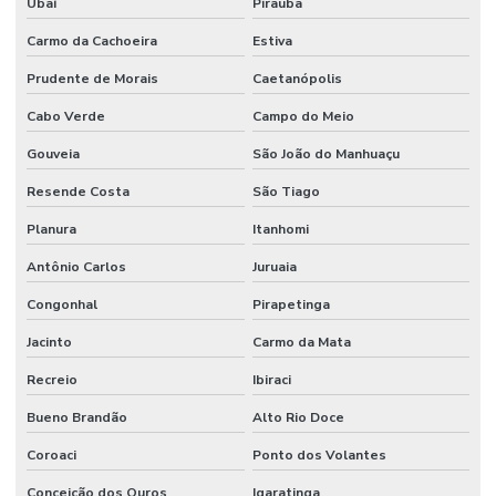
Ubaí
Piraúba
Carmo da Cachoeira
Estiva
Prudente de Morais
Caetanópolis
Cabo Verde
Campo do Meio
Gouveia
São João do Manhuaçu
Resende Costa
São Tiago
Planura
Itanhomi
Antônio Carlos
Juruaia
Congonhal
Pirapetinga
Jacinto
Carmo da Mata
Recreio
Ibiraci
Bueno Brandão
Alto Rio Doce
Coroaci
Ponto dos Volantes
Conceição dos Ouros
Igaratinga