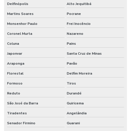
Delfinópolis
Alto Jequitibá
Martins Soares
Pocrane
Monsenhor Paulo
Frei Inocêncio
Coronel Murta
Nazareno
Coluna
Pains
Japonvar
Santa Cruz de Minas
Araponga
Pavão
Florestal
Delfim Moreira
Formoso
Tiros
Reduto
Durandé
São José da Barra
Guiricema
Tiradentes
Angelândia
Senador Firmino
Guarani