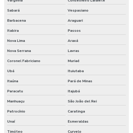
Varginha
Conselheiro Lafaiete
Sabará
Vespasiano
Barbacena
Araguari
Itabira
Passos
Nova Lima
Araxá
Nova Serrana
Lavras
Coronel Fabriciano
Muriaé
Ubá
Ituiutaba
Itaúna
Pará de Minas
Paracatu
Itajubá
Manhuaçu
São João del Rei
Patrocínio
Caratinga
Unaí
Esmeraldas
Timóteo
Curvelo