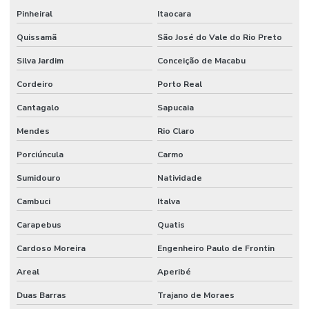
Pinheiral
Itaocara
Quissamã
São José do Vale do Rio Preto
Silva Jardim
Conceição de Macabu
Cordeiro
Porto Real
Cantagalo
Sapucaia
Mendes
Rio Claro
Porciúncula
Carmo
Sumidouro
Natividade
Cambuci
Italva
Carapebus
Quatis
Cardoso Moreira
Engenheiro Paulo de Frontin
Areal
Aperibé
Duas Barras
Trajano de Moraes