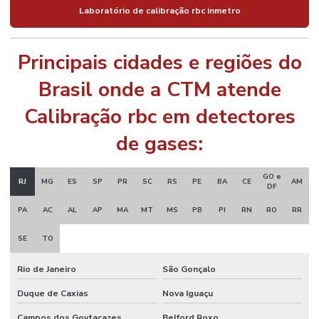
Laboratório de calibração rbc inmetro
Principais cidades e regiões do
Brasil onde a CTM atende
Calibração rbc em detectores
de gases:
GO e
RJ
MG
ES
SP
PR
SC
RS
PE
BA
CE
AM
DF
PA
AC
AL
AP
MA
MT
MS
PB
PI
RN
RO
RR
SE
TO
Rio de Janeiro
São Gonçalo
Duque de Caxias
Nova Iguaçu
Campos dos Goytacazes
Belford Roxo