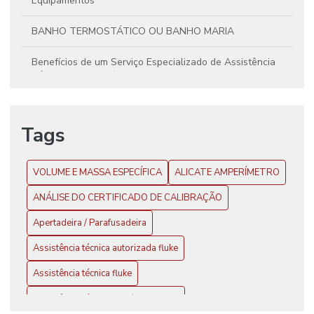
Equipamentos
BANHO TERMOSTÁTICO OU BANHO MARIA
Benefícios de um Serviço Especializado de Assistência
Técnica para Multímetros Fluke
Butirômetro
Tags
Calibração de Balança
CALIBRAÇÃO DE CÂMARA CLIMÁTICA
VOLUME E MASSA ESPECÍFICA
ALICATE AMPERÍMETRO
ANÁLISE DO CERTIFICADO DE CALIBRAÇÃO
Calibração de Equipamentos: Precisão e Confiabilidade
nos Resultados
Apertadeira / Parafusadeira
Calibração de Equipamentos: Precisão e Confiabilidade
Assistência técnica autorizada fluke
para Seus Resultados
Assistência técnica fluke
CALIBRAÇÃO E AJUSTE DE BALANÇAS
Assistência técnica multímetro fluke