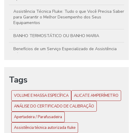
Assistência Técnica Fluke: Tudo o que Você Precisa Saber
para Garantir o Melhor Desempenho dos Seus
Equipamentos
BANHO TERMOSTÁTICO OU BANHO MARIA
Benefícios de um Serviço Especializado de Assistência
Técnica para Multímetros Fluke
Butirômetro
Tags
Calibração de Balança
CALIBRAÇÃO DE CÂMARA CLIMÁTICA
VOLUME E MASSA ESPECÍFICA
ALICATE AMPERÍMETRO
ANÁLISE DO CERTIFICADO DE CALIBRAÇÃO
Calibração de Equipamentos: Precisão e Confiabilidade
nos Resultados
Apertadeira / Parafusadeira
Calibração de Equipamentos: Precisão e Confiabilidade
Assistência técnica autorizada fluke
para Seus Resultados