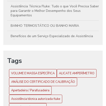
Assistência Técnica Fluke: Tudo o que Você Precisa Saber
para Garantir o Melhor Desempenho dos Seus
Equipamentos
BANHO TERMOSTÁTICO OU BANHO MARIA
Benefícios de um Serviço Especializado de Assistência
Técnica para Multímetros Fluke
Butirômetro
Tags
Calibração de Balança
CALIBRAÇÃO DE CÂMARA CLIMÁTICA
VOLUME E MASSA ESPECÍFICA
ALICATE AMPERÍMETRO
ANÁLISE DO CERTIFICADO DE CALIBRAÇÃO
Calibração de Equipamentos: Precisão e Confiabilidade
nos Resultados
Apertadeira / Parafusadeira
Calibração de Equipamentos: Precisão e Confiabilidade
Assistência técnica autorizada fluke
para Seus Resultados