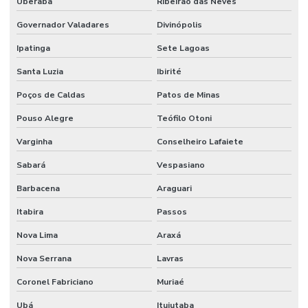
Uberaba
Ribeirão das Neves
Governador Valadares
Divinópolis
Ipatinga
Sete Lagoas
Santa Luzia
Ibirité
Poços de Caldas
Patos de Minas
Pouso Alegre
Teófilo Otoni
Varginha
Conselheiro Lafaiete
Sabará
Vespasiano
Barbacena
Araguari
Itabira
Passos
Nova Lima
Araxá
Nova Serrana
Lavras
Coronel Fabriciano
Muriaé
Ubá
Ituiutaba