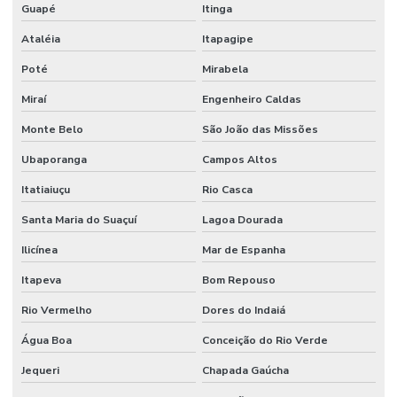
Guapé
Itinga
Ataléia
Itapagipe
Poté
Mirabela
Miraí
Engenheiro Caldas
Monte Belo
São João das Missões
Ubaporanga
Campos Altos
Itatiaiuçu
Rio Casca
Santa Maria do Suaçuí
Lagoa Dourada
Ilicínea
Mar de Espanha
Itapeva
Bom Repouso
Rio Vermelho
Dores do Indaiá
Água Boa
Conceição do Rio Verde
Jequeri
Chapada Gaúcha