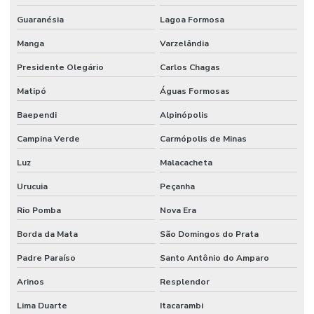
Guaranésia
Lagoa Formosa
Manga
Varzelândia
Presidente Olegário
Carlos Chagas
Matipó
Águas Formosas
Baependi
Alpinópolis
Campina Verde
Carmópolis de Minas
Luz
Malacacheta
Urucuia
Peçanha
Rio Pomba
Nova Era
Borda da Mata
São Domingos do Prata
Padre Paraíso
Santo Antônio do Amparo
Arinos
Resplendor
Lima Duarte
Itacarambi