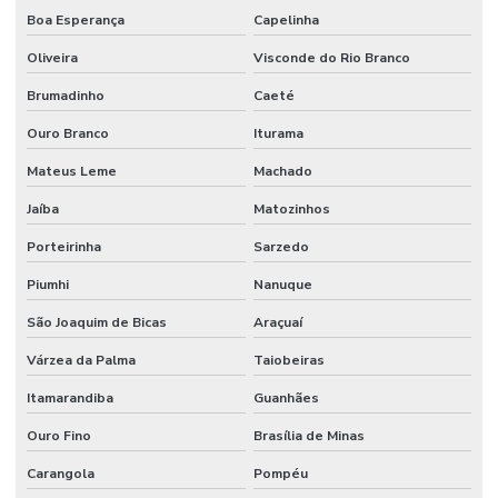
Boa Esperança
Capelinha
Oliveira
Visconde do Rio Branco
Brumadinho
Caeté
Ouro Branco
Iturama
Mateus Leme
Machado
Jaíba
Matozinhos
Porteirinha
Sarzedo
Piumhi
Nanuque
São Joaquim de Bicas
Araçuaí
Várzea da Palma
Taiobeiras
Itamarandiba
Guanhães
Ouro Fino
Brasília de Minas
Carangola
Pompéu