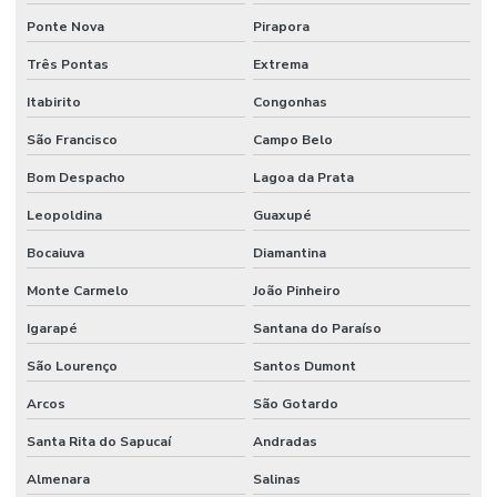
Ponte Nova
Pirapora
Três Pontas
Extrema
Itabirito
Congonhas
São Francisco
Campo Belo
Bom Despacho
Lagoa da Prata
Leopoldina
Guaxupé
Bocaiuva
Diamantina
Monte Carmelo
João Pinheiro
Igarapé
Santana do Paraíso
São Lourenço
Santos Dumont
Arcos
São Gotardo
Santa Rita do Sapucaí
Andradas
Almenara
Salinas