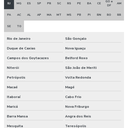
GO e
RJ
MG
ES
SP
PR
SC
RS
PE
BA
CE
AM
DF
PA
AC
AL
AP
MA
MT
MS
PB
PI
RN
RO
RR
SE
TO
Rio de Janeiro
São Gonçalo
Duque de Caxias
Nova Iguaçu
Campos dos Goytacazes
Belford Roxo
Niterói
São João de Meriti
Petrópolis
Volta Redonda
Macaé
Magé
Itaboraí
Cabo Frio
Maricá
Nova Friburgo
Barra Mansa
Angra dos Reis
Mesquita
Teresópolis