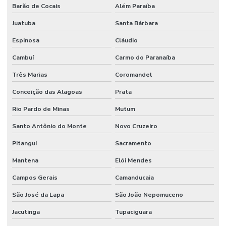
Barão de Cocais
Além Paraíba
Juatuba
Santa Bárbara
Espinosa
Cláudio
Cambuí
Carmo do Paranaíba
Três Marias
Coromandel
Conceição das Alagoas
Prata
Rio Pardo de Minas
Mutum
Santo Antônio do Monte
Novo Cruzeiro
Pitangui
Sacramento
Mantena
Elói Mendes
Campos Gerais
Camanducaia
São José da Lapa
São João Nepomuceno
Jacutinga
Tupaciguara