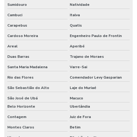
Sumidouro
Natividade
Cambuci
Italva
Carapebus
Quatis
Cardoso Moreira
Engenheiro Paulo de Frontin
Areal
Aperibé
Duas Barras
Trajano de Moraes
Santa Maria Madalena
Varre-Sai
Rio das Flores
Comendador Levy Gasparian
São Sebastião do Alto
Laje do Muriaé
São José de Ubá
Macuco
Belo Horizonte
Uberlândia
Contagem
Juiz de Fora
Montes Claros
Betim