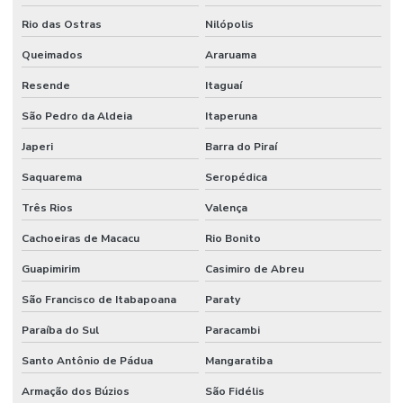
Rio das Ostras
Nilópolis
Queimados
Araruama
Resende
Itaguaí
São Pedro da Aldeia
Itaperuna
Japeri
Barra do Piraí
Saquarema
Seropédica
Três Rios
Valença
Cachoeiras de Macacu
Rio Bonito
Guapimirim
Casimiro de Abreu
São Francisco de Itabapoana
Paraty
Paraíba do Sul
Paracambi
Santo Antônio de Pádua
Mangaratiba
Armação dos Búzios
São Fidélis