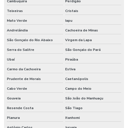
Cambuquira
Perdigão
Teixeiras
Cristais
Mato Verde
Iapu
Andrelândia
Cachoeira de Minas
São Gonçalo do Rio Abaixo
Virgem da Lapa
Serra do Salitre
São Gonçalo do Pará
Ubaí
Piraúba
Carmo da Cachoeira
Estiva
Prudente de Morais
Caetanópolis
Cabo Verde
Campo do Meio
Gouveia
São João do Manhuaçu
Resende Costa
São Tiago
Planura
Itanhomi
Antônio Carlos
Juruaia