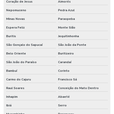
Coração de Jesus
Aimorés
Nepomuceno
Pedra Azul
Minas Novas
Paraopeba
Espera Feliz
Monte Sião
Buritis
Jequitinhonha
São Gonçalo do Sapucaí
São João da Ponte
Belo Oriente
Buritizeiro
São João do Paraíso
Carandaí
Bambuí
Corinto
Carmo do Cajuru
Francisco Sá
Raul Soares
Conceição do Mato Dentro
Inhapim
Abaeté
Ibiá
Serro
Muzambinho
Paraguaçu