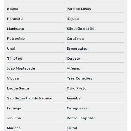
Itaúna
Pará de Minas
Paracatu
Itajubá
Manhuaçu
São João del Rei
Patrocínio
Caratinga
Unaí
Esmeraldas
Timóteo
Curvelo
João Monlevade
Alfenas
Viçosa
Três Corações
Lagoa Santa
Ouro Preto
São Sebastião do Paraíso
Janaúba
Formiga
Cataguases
Januária
Pedro Leopoldo
Mariana
Frutal