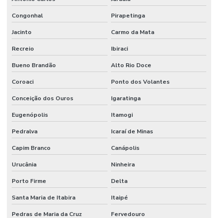
Congonhal
Pirapetinga
Jacinto
Carmo da Mata
Recreio
Ibiraci
Bueno Brandão
Alto Rio Doce
Coroaci
Ponto dos Volantes
Conceição dos Ouros
Igaratinga
Eugenópolis
Itamogi
Pedralva
Icaraí de Minas
Capim Branco
Canápolis
Urucânia
Ninheira
Porto Firme
Delta
Santa Maria de Itabira
Itaipé
Pedras de Maria da Cruz
Fervedouro