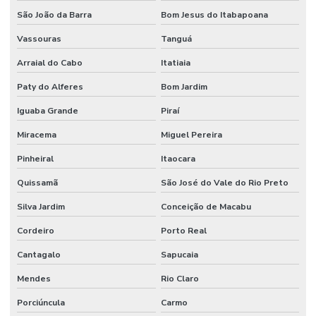
São João da Barra
Bom Jesus do Itabapoana
Vassouras
Tanguá
Arraial do Cabo
Itatiaia
Paty do Alferes
Bom Jardim
Iguaba Grande
Piraí
Miracema
Miguel Pereira
Pinheiral
Itaocara
Quissamã
São José do Vale do Rio Preto
Silva Jardim
Conceição de Macabu
Cordeiro
Porto Real
Cantagalo
Sapucaia
Mendes
Rio Claro
Porciúncula
Carmo