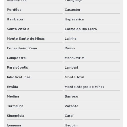
Perdões
Caxambu
Itambacuri
Itapecerica
Santa Vitória
Carmo do Rio Claro
Monte Santo de Minas
Lajinha
Conselheiro Pena
Divino
Campestre
Manhumirim
Paraisópolis
Lambari
Jaboticatubas
Monte Azul
Ervália
Monte Alegre de Minas
Medina
Barroso
Turmalina
Vazante
Simonésia
Caraí
Ipanema
Itaobim