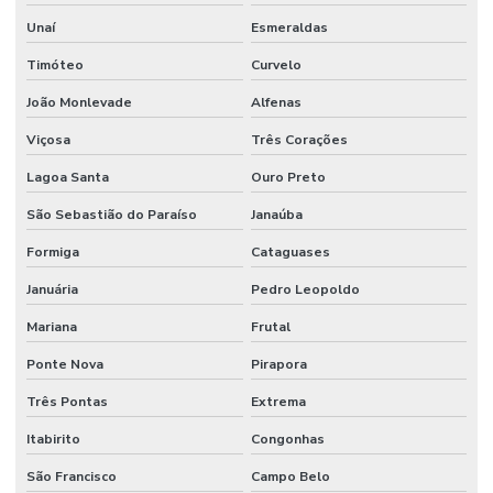
Unaí
Esmeraldas
Timóteo
Curvelo
João Monlevade
Alfenas
Viçosa
Três Corações
Lagoa Santa
Ouro Preto
São Sebastião do Paraíso
Janaúba
Formiga
Cataguases
Januária
Pedro Leopoldo
Mariana
Frutal
Ponte Nova
Pirapora
Três Pontas
Extrema
Itabirito
Congonhas
São Francisco
Campo Belo