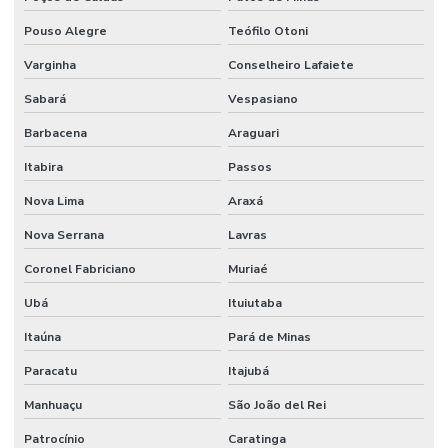
Pouso Alegre
Teófilo Otoni
Varginha
Conselheiro Lafaiete
Sabará
Vespasiano
Barbacena
Araguari
Itabira
Passos
Nova Lima
Araxá
Nova Serrana
Lavras
Coronel Fabriciano
Muriaé
Ubá
Ituiutaba
Itaúna
Pará de Minas
Paracatu
Itajubá
Manhuaçu
São João del Rei
Patrocínio
Caratinga