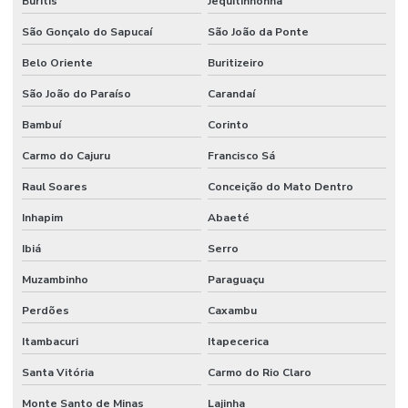
Buritis
Jequitinhonha
São Gonçalo do Sapucaí
São João da Ponte
Belo Oriente
Buritizeiro
São João do Paraíso
Carandaí
Bambuí
Corinto
Carmo do Cajuru
Francisco Sá
Raul Soares
Conceição do Mato Dentro
Inhapim
Abaeté
Ibiá
Serro
Muzambinho
Paraguaçu
Perdões
Caxambu
Itambacuri
Itapecerica
Santa Vitória
Carmo do Rio Claro
Monte Santo de Minas
Lajinha