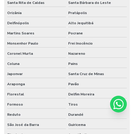
Santa Rita de Caldas
Santa Bárbara do Leste
Orizânia
Pratápolis
Delfinópolis
Alto Jequitibá
Martins Soares
Pocrane
Monsenhor Paulo
Frei Inocêncio
Coronel Murta
Nazareno
Coluna
Pains
Japonvar
Santa Cruz de Minas
Araponga
Pavão
Florestal
Delfim Moreira
Formoso
Tiros
Reduto
Durandé
São José da Barra
Guiricema