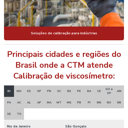
Soluções de calibração para indústrias
Principais cidades e regiões do
Brasil onde a CTM atende
Calibração de viscosímetro:
GO e
RJ
MG
ES
SP
PR
SC
RS
PE
BA
CE
AM
DF
PA
AC
AL
AP
MA
MT
MS
PB
PI
RN
RO
RR
SE
TO
Rio de Janeiro
São Gonçalo