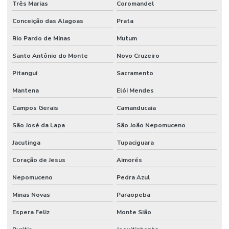
Três Marias
Coromandel
Conceição das Alagoas
Prata
Rio Pardo de Minas
Mutum
Santo Antônio do Monte
Novo Cruzeiro
Pitangui
Sacramento
Mantena
Elói Mendes
Campos Gerais
Camanducaia
São José da Lapa
São João Nepomuceno
Jacutinga
Tupaciguara
Coração de Jesus
Aimorés
Nepomuceno
Pedra Azul
Minas Novas
Paraopeba
Espera Feliz
Monte Sião