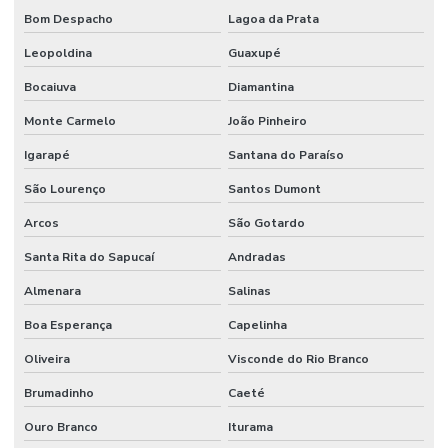
Bom Despacho
Lagoa da Prata
Leopoldina
Guaxupé
Bocaiuva
Diamantina
Monte Carmelo
João Pinheiro
Igarapé
Santana do Paraíso
São Lourenço
Santos Dumont
Arcos
São Gotardo
Santa Rita do Sapucaí
Andradas
Almenara
Salinas
Boa Esperança
Capelinha
Oliveira
Visconde do Rio Branco
Brumadinho
Caeté
Ouro Branco
Iturama