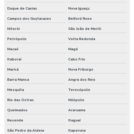
Duque de Caxias
Nova Iguaçu
Campos dos Goytacazes
Belford Roxo
Niterói
São João de Meriti
Petrópolis
Volta Redonda
Macaé
Magé
Itaboraí
Cabo Frio
Maricá
Nova Friburgo
Barra Mansa
Angra dos Reis
Mesquita
Teresópolis
Rio das Ostras
Nilópolis
Queimados
Araruama
Resende
Itaguaí
São Pedro da Aldeia
Itaperuna