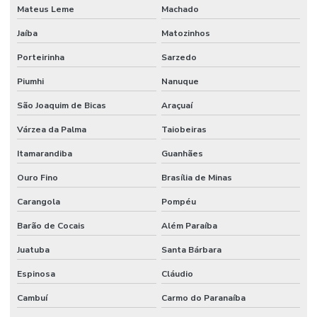
Mateus Leme
Machado
Jaíba
Matozinhos
Porteirinha
Sarzedo
Piumhi
Nanuque
São Joaquim de Bicas
Araçuaí
Várzea da Palma
Taiobeiras
Itamarandiba
Guanhães
Ouro Fino
Brasília de Minas
Carangola
Pompéu
Barão de Cocais
Além Paraíba
Juatuba
Santa Bárbara
Espinosa
Cláudio
Cambuí
Carmo do Paranaíba