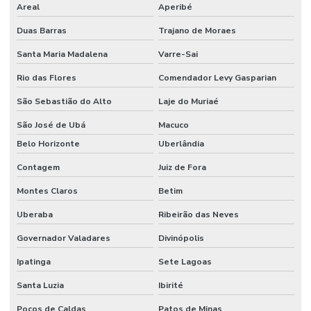
Areal
Aperibé
Duas Barras
Trajano de Moraes
Santa Maria Madalena
Varre-Sai
Rio das Flores
Comendador Levy Gasparian
São Sebastião do Alto
Laje do Muriaé
São José de Ubá
Macuco
Belo Horizonte
Uberlândia
Contagem
Juiz de Fora
Montes Claros
Betim
Uberaba
Ribeirão das Neves
Governador Valadares
Divinópolis
Ipatinga
Sete Lagoas
Santa Luzia
Ibirité
Poços de Caldas
Patos de Minas