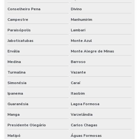
Conselheiro Pena
Divino
Campestre
Manhumirim
Paraisópolis
Lambari
Jaboticatubas
Monte Azul
Ervália
Monte Alegre de Minas
Medina
Barroso
Turmalina
Vazante
Simonésia
Caraí
Ipanema
Itaobim
Guaranésia
Lagoa Formosa
Manga
Varzelândia
Presidente Olegário
Carlos Chagas
Matipó
Águas Formosas