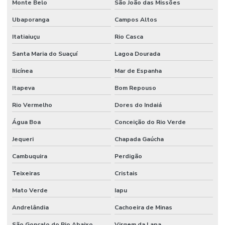
Monte Belo
São João das Missões
Ubaporanga
Campos Altos
Itatiaiuçu
Rio Casca
Santa Maria do Suaçuí
Lagoa Dourada
Ilicínea
Mar de Espanha
Itapeva
Bom Repouso
Rio Vermelho
Dores do Indaiá
Água Boa
Conceição do Rio Verde
Jequeri
Chapada Gaúcha
Cambuquira
Perdigão
Teixeiras
Cristais
Mato Verde
Iapu
Andrelândia
Cachoeira de Minas
São Gonçalo do Rio Abaixo
Virgem da Lapa