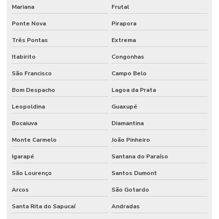
Mariana
Frutal
Ponte Nova
Pirapora
Três Pontas
Extrema
Itabirito
Congonhas
São Francisco
Campo Belo
Bom Despacho
Lagoa da Prata
Leopoldina
Guaxupé
Bocaiuva
Diamantina
Monte Carmelo
João Pinheiro
Igarapé
Santana do Paraíso
São Lourenço
Santos Dumont
Arcos
São Gotardo
Santa Rita do Sapucaí
Andradas