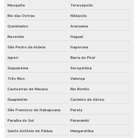
Mesquita
Teresópolis
Rio das Ostras
Nilópolis
Queimados
Araruama
Resende
Itaguaí
São Pedro da Aldeia
Itaperuna
Japeri
Barra do Piraí
Saquarema
Seropédica
Três Rios
Valença
Cachoeiras de Macacu
Rio Bonito
Guapimirim
Casimiro de Abreu
São Francisco de Itabapoana
Paraty
Paraíba do Sul
Paracambi
Santo Antônio de Pádua
Mangaratiba