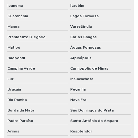
Ipanema
Itaobim
Guaranésia
Lagoa Formosa
Manga
Varzelândia
Presidente Olegário
Carlos Chagas
Matipó
Águas Formosas
Baependi
Alpinópolis
Campina Verde
Carmópolis de Minas
Luz
Malacacheta
Urucuia
Peçanha
Rio Pomba
Nova Era
Borda da Mata
São Domingos do Prata
Padre Paraíso
Santo Antônio do Amparo
Arinos
Resplendor