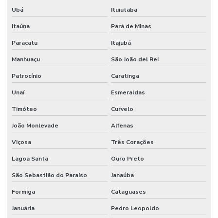
Ubá
Ituiutaba
Itaúna
Pará de Minas
Paracatu
Itajubá
Manhuaçu
São João del Rei
Patrocínio
Caratinga
Unaí
Esmeraldas
Timóteo
Curvelo
João Monlevade
Alfenas
Viçosa
Três Corações
Lagoa Santa
Ouro Preto
São Sebastião do Paraíso
Janaúba
Formiga
Cataguases
Januária
Pedro Leopoldo