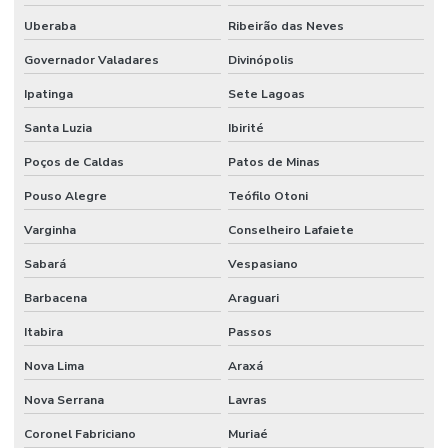
Uberaba
Ribeirão das Neves
Governador Valadares
Divinópolis
Ipatinga
Sete Lagoas
Santa Luzia
Ibirité
Poços de Caldas
Patos de Minas
Pouso Alegre
Teófilo Otoni
Varginha
Conselheiro Lafaiete
Sabará
Vespasiano
Barbacena
Araguari
Itabira
Passos
Nova Lima
Araxá
Nova Serrana
Lavras
Coronel Fabriciano
Muriaé