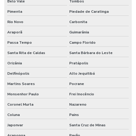
Belo Vale
Tombos
Pimenta
Piedade de Caratinga
Rio Novo
Carbonita
Araporã
Guimarânia
Passa Tempo
Campo Florido
Santa Rita de Caldas
Santa Bárbara do Leste
Orizânia
Pratápolis
Delfinópolis
Alto Jequitibá
Martins Soares
Pocrane
Monsenhor Paulo
Frei Inocêncio
Coronel Murta
Nazareno
Coluna
Pains
Japonvar
Santa Cruz de Minas
Araponga
Pavão