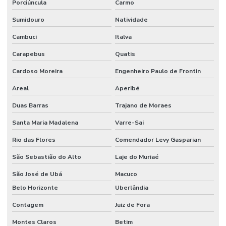
Porciúncula
Carmo
Sumidouro
Natividade
Cambuci
Italva
Carapebus
Quatis
Cardoso Moreira
Engenheiro Paulo de Frontin
Areal
Aperibé
Duas Barras
Trajano de Moraes
Santa Maria Madalena
Varre-Sai
Rio das Flores
Comendador Levy Gasparian
São Sebastião do Alto
Laje do Muriaé
São José de Ubá
Macuco
Belo Horizonte
Uberlândia
Contagem
Juiz de Fora
Montes Claros
Betim