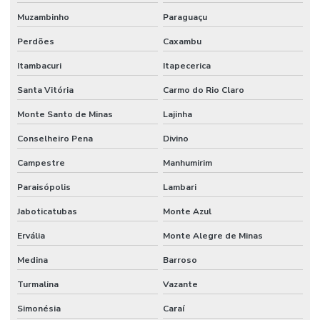
Muzambinho
Paraguaçu
Perdões
Caxambu
Itambacuri
Itapecerica
Santa Vitória
Carmo do Rio Claro
Monte Santo de Minas
Lajinha
Conselheiro Pena
Divino
Campestre
Manhumirim
Paraisópolis
Lambari
Jaboticatubas
Monte Azul
Ervália
Monte Alegre de Minas
Medina
Barroso
Turmalina
Vazante
Simonésia
Caraí