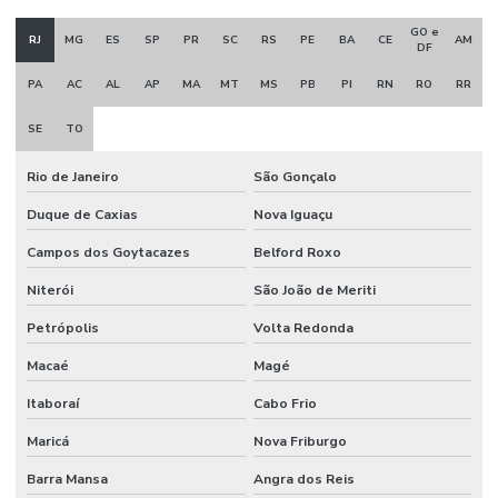
GO e
RJ
MG
ES
SP
PR
SC
RS
PE
BA
CE
AM
DF
PA
AC
AL
AP
MA
MT
MS
PB
PI
RN
RO
RR
SE
TO
Rio de Janeiro
São Gonçalo
Duque de Caxias
Nova Iguaçu
Campos dos Goytacazes
Belford Roxo
Niterói
São João de Meriti
Petrópolis
Volta Redonda
Macaé
Magé
Itaboraí
Cabo Frio
Maricá
Nova Friburgo
Barra Mansa
Angra dos Reis