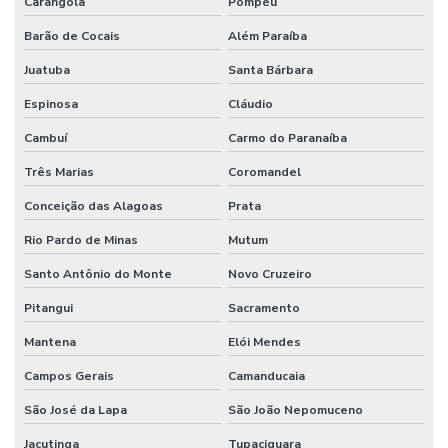
Carangola
Pompéu
Barão de Cocais
Além Paraíba
Juatuba
Santa Bárbara
Espinosa
Cláudio
Cambuí
Carmo do Paranaíba
Três Marias
Coromandel
Conceição das Alagoas
Prata
Rio Pardo de Minas
Mutum
Santo Antônio do Monte
Novo Cruzeiro
Pitangui
Sacramento
Mantena
Elói Mendes
Campos Gerais
Camanducaia
São José da Lapa
São João Nepomuceno
Jacutinga
Tupaciguara