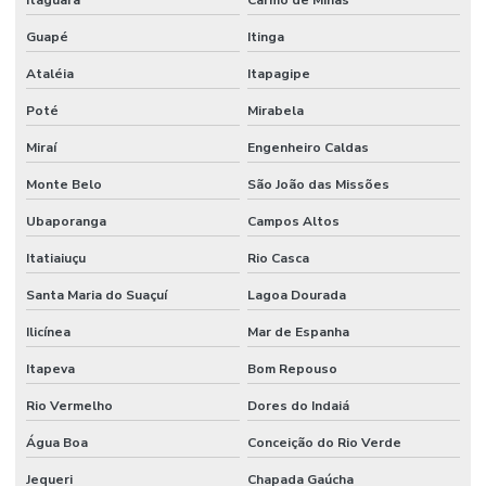
Itaguara
Carmo de Minas
Guapé
Itinga
Ataléia
Itapagipe
Poté
Mirabela
Miraí
Engenheiro Caldas
Monte Belo
São João das Missões
Ubaporanga
Campos Altos
Itatiaiuçu
Rio Casca
Santa Maria do Suaçuí
Lagoa Dourada
Ilicínea
Mar de Espanha
Itapeva
Bom Repouso
Rio Vermelho
Dores do Indaiá
Água Boa
Conceição do Rio Verde
Jequeri
Chapada Gaúcha