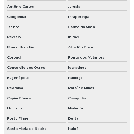
Antônio Carlos
Juruaia
Congonhal
Pirapetinga
Jacinto
Carmo da Mata
Recreio
Ibiraci
Bueno Brandão
Alto Rio Doce
Coroaci
Ponto dos Volantes
Conceição dos Ouros
Igaratinga
Eugenópolis
Itamogi
Pedralva
Icaraí de Minas
Capim Branco
Canápolis
Urucânia
Ninheira
Porto Firme
Delta
Santa Maria de Itabira
Itaipé