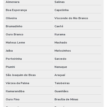
Almenara
Salinas
Boa Esperança
Capelinha
Oliveira
Visconde do Rio Branco
Brumadinho
Caeté
Ouro Branco
Iturama
Mateus Leme
Machado
Jaíba
Matozinhos
Porteirinha
Sarzedo
Piumhi
Nanuque
São Joaquim de Bicas
Araçuaí
Várzea da Palma
Taiobeiras
Itamarandiba
Guanhães
Ouro Fino
Brasília de Minas