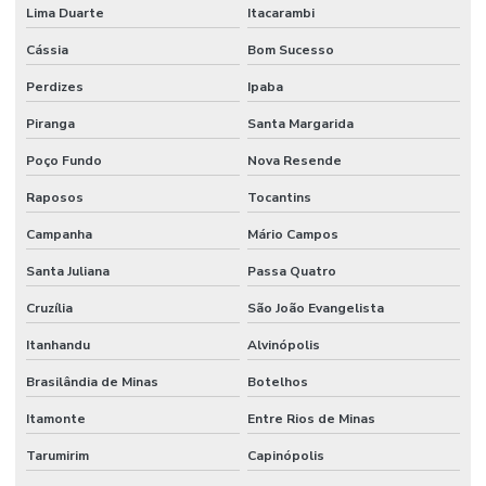
Lima Duarte
Itacarambi
Cássia
Bom Sucesso
Perdizes
Ipaba
Piranga
Santa Margarida
Poço Fundo
Nova Resende
Raposos
Tocantins
Campanha
Mário Campos
Santa Juliana
Passa Quatro
Cruzília
São João Evangelista
Itanhandu
Alvinópolis
Brasilândia de Minas
Botelhos
Itamonte
Entre Rios de Minas
Tarumirim
Capinópolis