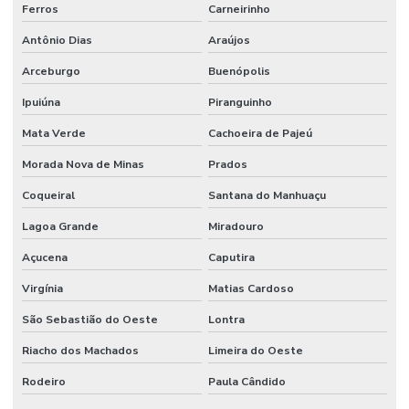
Ferros
Carneirinho
Antônio Dias
Araújos
Arceburgo
Buenópolis
Ipuiúna
Piranguinho
Mata Verde
Cachoeira de Pajeú
Morada Nova de Minas
Prados
Coqueiral
Santana do Manhuaçu
Lagoa Grande
Miradouro
Açucena
Caputira
Virgínia
Matias Cardoso
São Sebastião do Oeste
Lontra
Riacho dos Machados
Limeira do Oeste
Rodeiro
Paula Cândido