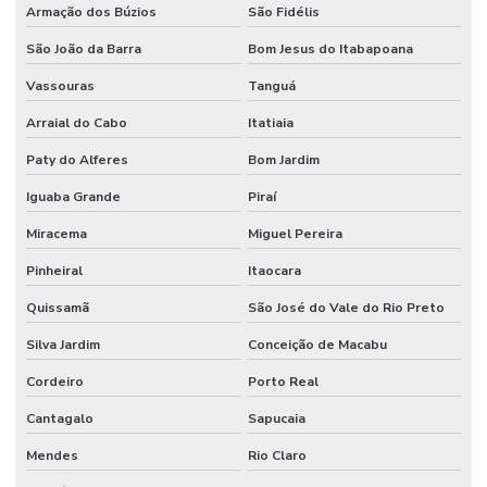
Armação dos Búzios
São Fidélis
São João da Barra
Bom Jesus do Itabapoana
Vassouras
Tanguá
Arraial do Cabo
Itatiaia
Paty do Alferes
Bom Jardim
Iguaba Grande
Piraí
Miracema
Miguel Pereira
Pinheiral
Itaocara
Quissamã
São José do Vale do Rio Preto
Silva Jardim
Conceição de Macabu
Cordeiro
Porto Real
Cantagalo
Sapucaia
Mendes
Rio Claro