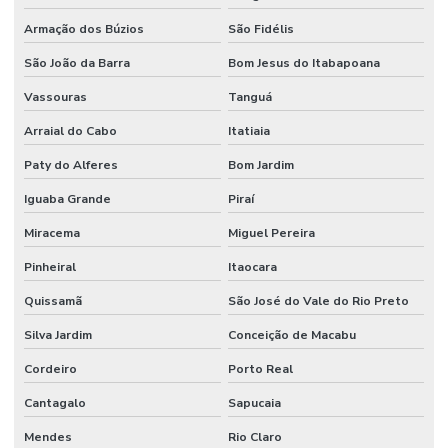
Armação dos Búzios
São Fidélis
São João da Barra
Bom Jesus do Itabapoana
Vassouras
Tanguá
Arraial do Cabo
Itatiaia
Paty do Alferes
Bom Jardim
Iguaba Grande
Piraí
Miracema
Miguel Pereira
Pinheiral
Itaocara
Quissamã
São José do Vale do Rio Preto
Silva Jardim
Conceição de Macabu
Cordeiro
Porto Real
Cantagalo
Sapucaia
Mendes
Rio Claro