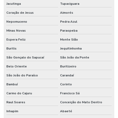
Jacutinga
Tupaciguara
Coração de Jesus
Aimorés
Nepomuceno
Pedra Azul
Minas Novas
Paraopeba
Espera Feliz
Monte Sião
Buritis
Jequitinhonha
São Gonçalo do Sapucaí
São João da Ponte
Belo Oriente
Buritizeiro
São João do Paraíso
Carandaí
Bambuí
Corinto
Carmo do Cajuru
Francisco Sá
Raul Soares
Conceição do Mato Dentro
Inhapim
Abaeté