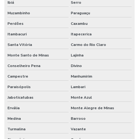
Ibiá
Serro
Muzambinho
Paraguaçu
Perdões
Caxambu
Itambacuri
Itapecerica
Santa Vitória
Carmo do Rio Claro
Monte Santo de Minas
Lajinha
Conselheiro Pena
Divino
Campestre
Manhumirim
Paraisópolis
Lambari
Jaboticatubas
Monte Azul
Ervália
Monte Alegre de Minas
Medina
Barroso
Turmalina
Vazante