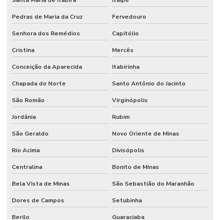
Santa Maria de Itabira
Itaipé
Pedras de Maria da Cruz
Fervedouro
Senhora dos Remédios
Capitólio
Cristina
Mercês
Conceição da Aparecida
Itabirinha
Chapada do Norte
Santo Antônio do Jacinto
São Romão
Virginópolis
Jordânia
Rubim
São Geraldo
Novo Oriente de Minas
Rio Acima
Divisópolis
Centralina
Bonito de Minas
Bela Vista de Minas
São Sebastião do Maranhão
Dores de Campos
Setubinha
Berilo
Guaraciaba