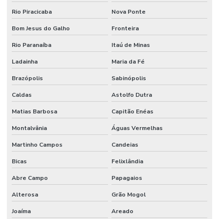
Rio Piracicaba
Nova Ponte
Bom Jesus do Galho
Fronteira
Rio Paranaíba
Itaú de Minas
Ladainha
Maria da Fé
Brazópolis
Sabinópolis
Caldas
Astolfo Dutra
Matias Barbosa
Capitão Enéas
Montalvânia
Águas Vermelhas
Martinho Campos
Candeias
Bicas
Felixlândia
Abre Campo
Papagaios
Alterosa
Grão Mogol
Joaíma
Areado