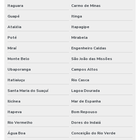
Itaguara
Carmo de Minas
Guapé
Itinga
Ataléia
Itapagipe
Poté
Mirabela
Miraí
Engenheiro Caldas
Monte Belo
São João das Missões
Ubaporanga
Campos Altos
Itatiaiuçu
Rio Casca
Santa Maria do Suaçuí
Lagoa Dourada
Ilicínea
Mar de Espanha
Itapeva
Bom Repouso
Rio Vermelho
Dores do Indaiá
Água Boa
Conceição do Rio Verde