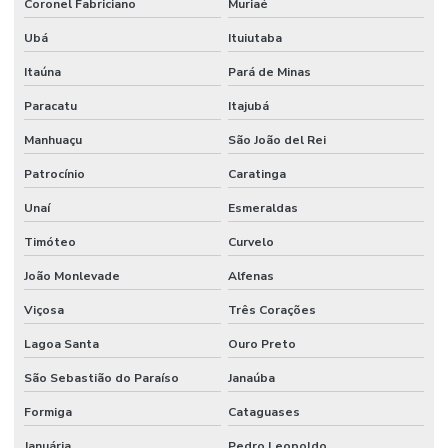
Coronel Fabriciano
Muriaé
Ubá
Ituiutaba
Itaúna
Pará de Minas
Paracatu
Itajubá
Manhuaçu
São João del Rei
Patrocínio
Caratinga
Unaí
Esmeraldas
Timóteo
Curvelo
João Monlevade
Alfenas
Viçosa
Três Corações
Lagoa Santa
Ouro Preto
São Sebastião do Paraíso
Janaúba
Formiga
Cataguases
Januária
Pedro Leopoldo