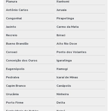
Planura
Itanhomi
Antônio Carlos
Juruaia
Congonhal
Pirapetinga
Jacinto
Carmo da Mata
Recreio
Ibiraci
Bueno Brandão
Alto Rio Doce
Coroaci
Ponto dos Volantes
Conceição dos Ouros
Igaratinga
Eugenópolis
Itamogi
Pedralva
Icaraí de Minas
Capim Branco
Canápolis
Urucânia
Ninheira
Porto Firme
Delta