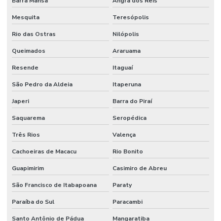
Barra Mansa
Angra dos Reis
Mesquita
Teresópolis
Rio das Ostras
Nilópolis
Queimados
Araruama
Resende
Itaguaí
São Pedro da Aldeia
Itaperuna
Japeri
Barra do Piraí
Saquarema
Seropédica
Três Rios
Valença
Cachoeiras de Macacu
Rio Bonito
Guapimirim
Casimiro de Abreu
São Francisco de Itabapoana
Paraty
Paraíba do Sul
Paracambi
Santo Antônio de Pádua
Mangaratiba