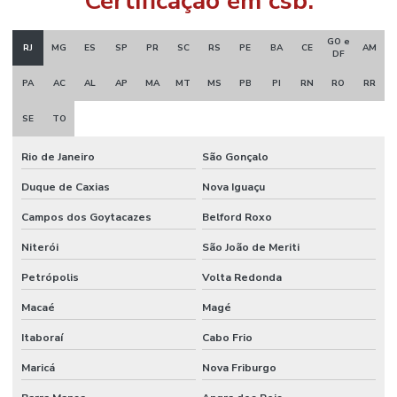
Certificação em csb:
GO e
RJ
MG
ES
SP
PR
SC
RS
PE
BA
CE
AM
DF
PA
AC
AL
AP
MA
MT
MS
PB
PI
RN
RO
RR
SE
TO
Rio de Janeiro
São Gonçalo
Duque de Caxias
Nova Iguaçu
Campos dos Goytacazes
Belford Roxo
Niterói
São João de Meriti
Petrópolis
Volta Redonda
Macaé
Magé
Itaboraí
Cabo Frio
Maricá
Nova Friburgo