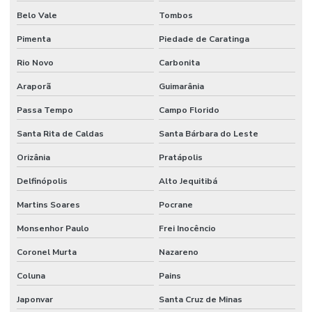
Belo Vale
Tombos
Pimenta
Piedade de Caratinga
Rio Novo
Carbonita
Araporã
Guimarânia
Passa Tempo
Campo Florido
Santa Rita de Caldas
Santa Bárbara do Leste
Orizânia
Pratápolis
Delfinópolis
Alto Jequitibá
Martins Soares
Pocrane
Monsenhor Paulo
Frei Inocêncio
Coronel Murta
Nazareno
Coluna
Pains
Japonvar
Santa Cruz de Minas