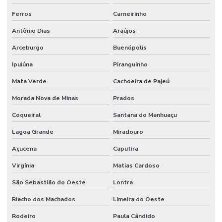
Ferros
Carneirinho
Antônio Dias
Araújos
Arceburgo
Buenópolis
Ipuiúna
Piranguinho
Mata Verde
Cachoeira de Pajeú
Morada Nova de Minas
Prados
Coqueiral
Santana do Manhuaçu
Lagoa Grande
Miradouro
Açucena
Caputira
Virgínia
Matias Cardoso
São Sebastião do Oeste
Lontra
Riacho dos Machados
Limeira do Oeste
Rodeiro
Paula Cândido