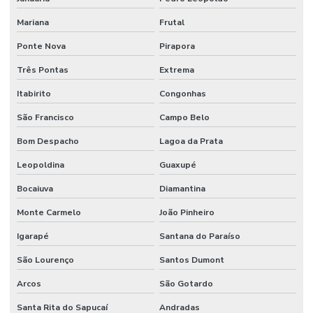
Mariana
Frutal
Ponte Nova
Pirapora
Três Pontas
Extrema
Itabirito
Congonhas
São Francisco
Campo Belo
Bom Despacho
Lagoa da Prata
Leopoldina
Guaxupé
Bocaiuva
Diamantina
Monte Carmelo
João Pinheiro
Igarapé
Santana do Paraíso
São Lourenço
Santos Dumont
Arcos
São Gotardo
Santa Rita do Sapucaí
Andradas