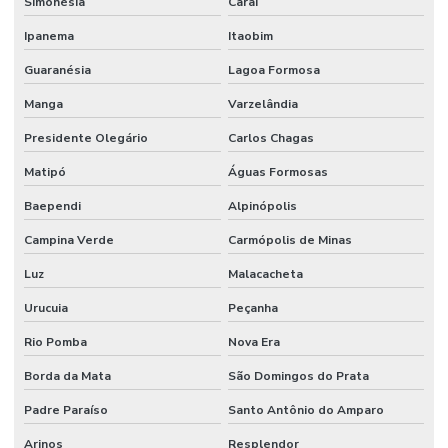
Simonésia
Caraí
Ipanema
Itaobim
Guaranésia
Lagoa Formosa
Manga
Varzelândia
Presidente Olegário
Carlos Chagas
Matipó
Águas Formosas
Baependi
Alpinópolis
Campina Verde
Carmópolis de Minas
Luz
Malacacheta
Urucuia
Peçanha
Rio Pomba
Nova Era
Borda da Mata
São Domingos do Prata
Padre Paraíso
Santo Antônio do Amparo
Arinos
Resplendor