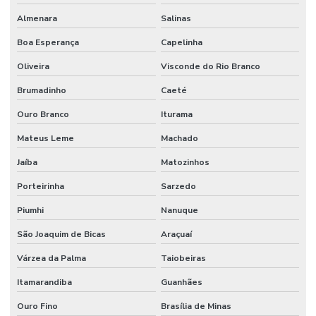
Almenara
Salinas
Boa Esperança
Capelinha
Oliveira
Visconde do Rio Branco
Brumadinho
Caeté
Ouro Branco
Iturama
Mateus Leme
Machado
Jaíba
Matozinhos
Porteirinha
Sarzedo
Piumhi
Nanuque
São Joaquim de Bicas
Araçuaí
Várzea da Palma
Taiobeiras
Itamarandiba
Guanhães
Ouro Fino
Brasília de Minas