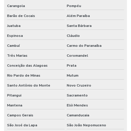
Carangola
Pompéu
Barão de Cocais
Além Paraíba
Juatuba
Santa Bárbara
Espinosa
Cláudio
Cambuí
Carmo do Paranaíba
Três Marias
Coromandel
Conceição das Alagoas
Prata
Rio Pardo de Minas
Mutum
Santo Antônio do Monte
Novo Cruzeiro
Pitangui
Sacramento
Mantena
Elói Mendes
Campos Gerais
Camanducaia
São José da Lapa
São João Nepomuceno