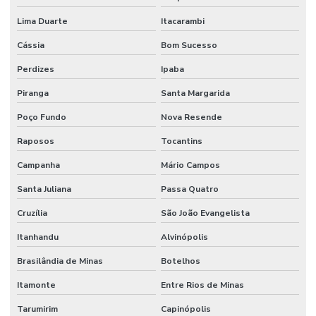
Lima Duarte
Itacarambi
Cássia
Bom Sucesso
Perdizes
Ipaba
Piranga
Santa Margarida
Poço Fundo
Nova Resende
Raposos
Tocantins
Campanha
Mário Campos
Santa Juliana
Passa Quatro
Cruzília
São João Evangelista
Itanhandu
Alvinópolis
Brasilândia de Minas
Botelhos
Itamonte
Entre Rios de Minas
Tarumirim
Capinópolis