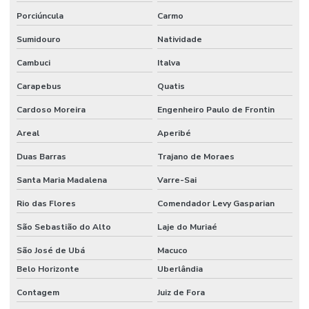
Porciúncula
Carmo
Sumidouro
Natividade
Cambuci
Italva
Carapebus
Quatis
Cardoso Moreira
Engenheiro Paulo de Frontin
Areal
Aperibé
Duas Barras
Trajano de Moraes
Santa Maria Madalena
Varre-Sai
Rio das Flores
Comendador Levy Gasparian
São Sebastião do Alto
Laje do Muriaé
São José de Ubá
Macuco
Belo Horizonte
Uberlândia
Contagem
Juiz de Fora