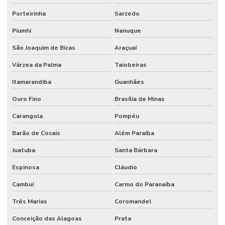
Porteirinha
Sarzedo
Piumhi
Nanuque
São Joaquim de Bicas
Araçuaí
Várzea da Palma
Taiobeiras
Itamarandiba
Guanhães
Ouro Fino
Brasília de Minas
Carangola
Pompéu
Barão de Cocais
Além Paraíba
Juatuba
Santa Bárbara
Espinosa
Cláudio
Cambuí
Carmo do Paranaíba
Três Marias
Coromandel
Conceição das Alagoas
Prata