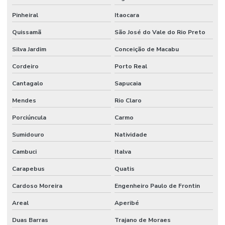
Pinheiral
Itaocara
Quissamã
São José do Vale do Rio Preto
Silva Jardim
Conceição de Macabu
Cordeiro
Porto Real
Cantagalo
Sapucaia
Mendes
Rio Claro
Porciúncula
Carmo
Sumidouro
Natividade
Cambuci
Italva
Carapebus
Quatis
Cardoso Moreira
Engenheiro Paulo de Frontin
Areal
Aperibé
Duas Barras
Trajano de Moraes