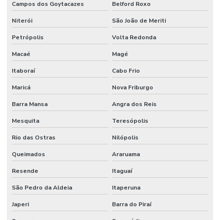
Campos dos Goytacazes
Belford Roxo
Niterói
São João de Meriti
Petrópolis
Volta Redonda
Macaé
Magé
Itaboraí
Cabo Frio
Maricá
Nova Friburgo
Barra Mansa
Angra dos Reis
Mesquita
Teresópolis
Rio das Ostras
Nilópolis
Queimados
Araruama
Resende
Itaguaí
São Pedro da Aldeia
Itaperuna
Japeri
Barra do Piraí