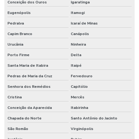
Conceição dos Ouros
Igaratinga
Eugenópolis
Itamogi
Pedralva
Icaraí de Minas
Capim Branco
Canápolis
Urucânia
Ninheira
Porto Firme
Delta
Santa Maria de Itabira
Itaipé
Pedras de Maria da Cruz
Fervedouro
Senhora dos Remédios
Capitólio
Cristina
Mercês
Conceição da Aparecida
Itabirinha
Chapada do Norte
Santo Antônio do Jacinto
São Romão
Virginópolis