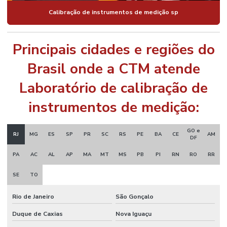
Calibração de instrumentos de medição sp
Principais cidades e regiões do
Brasil onde a CTM atende
Laboratório de calibração de
instrumentos de medição:
GO e
RJ
MG
ES
SP
PR
SC
RS
PE
BA
CE
AM
DF
PA
AC
AL
AP
MA
MT
MS
PB
PI
RN
RO
RR
SE
TO
Rio de Janeiro
São Gonçalo
Duque de Caxias
Nova Iguaçu