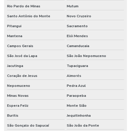
Rio Pardo de Minas
Mutum
Santo Antônio do Monte
Novo Cruzeiro
Pitangui
Sacramento
Mantena
Elói Mendes
Campos Gerais
Camanducaia
São José da Lapa
São João Nepomuceno
Jacutinga
Tupaciguara
Coração de Jesus
Aimorés
Nepomuceno
Pedra Azul
Minas Novas
Paraopeba
Espera Feliz
Monte Sião
Buritis
Jequitinhonha
São Gonçalo do Sapucaí
São João da Ponte