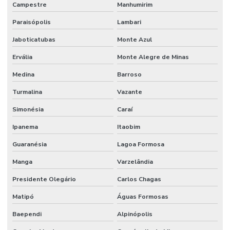
Campestre
Manhumirim
Paraisópolis
Lambari
Jaboticatubas
Monte Azul
Ervália
Monte Alegre de Minas
Medina
Barroso
Turmalina
Vazante
Simonésia
Caraí
Ipanema
Itaobim
Guaranésia
Lagoa Formosa
Manga
Varzelândia
Presidente Olegário
Carlos Chagas
Matipó
Águas Formosas
Baependi
Alpinópolis