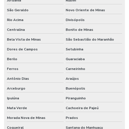
Jordânia
Rubim
São Geraldo
Novo Oriente de Minas
Rio Acima
Divisópolis
Centralina
Bonito de Minas
Bela Vista de Minas
São Sebastião do Maranhão
Dores de Campos
Setubinha
Berilo
Guaraciaba
Ferros
Carneirinho
Antônio Dias
Araújos
Arceburgo
Buenópolis
Ipuiúna
Piranguinho
Mata Verde
Cachoeira de Pajeú
Morada Nova de Minas
Prados
Coqueiral
Santana do Manhuaçu