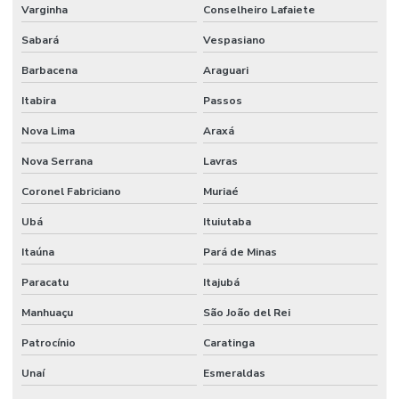
Varginha
Conselheiro Lafaiete
Sabará
Vespasiano
Barbacena
Araguari
Itabira
Passos
Nova Lima
Araxá
Nova Serrana
Lavras
Coronel Fabriciano
Muriaé
Ubá
Ituiutaba
Itaúna
Pará de Minas
Paracatu
Itajubá
Manhuaçu
São João del Rei
Patrocínio
Caratinga
Unaí
Esmeraldas