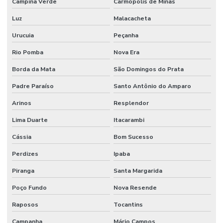
Campina Verde
Carmópolis de Minas
Luz
Malacacheta
Urucuia
Peçanha
Rio Pomba
Nova Era
Borda da Mata
São Domingos do Prata
Padre Paraíso
Santo Antônio do Amparo
Arinos
Resplendor
Lima Duarte
Itacarambi
Cássia
Bom Sucesso
Perdizes
Ipaba
Piranga
Santa Margarida
Poço Fundo
Nova Resende
Raposos
Tocantins
Campanha
Mário Campos