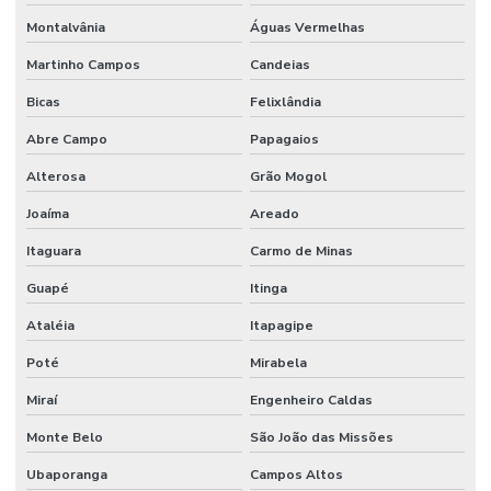
Montalvânia
Águas Vermelhas
Martinho Campos
Candeias
Bicas
Felixlândia
Abre Campo
Papagaios
Alterosa
Grão Mogol
Joaíma
Areado
Itaguara
Carmo de Minas
Guapé
Itinga
Ataléia
Itapagipe
Poté
Mirabela
Miraí
Engenheiro Caldas
Monte Belo
São João das Missões
Ubaporanga
Campos Altos