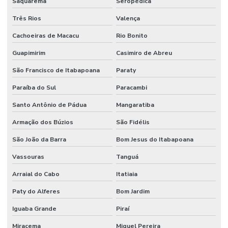
Saquarema
Seropédica
Três Rios
Valença
Cachoeiras de Macacu
Rio Bonito
Guapimirim
Casimiro de Abreu
São Francisco de Itabapoana
Paraty
Paraíba do Sul
Paracambi
Santo Antônio de Pádua
Mangaratiba
Armação dos Búzios
São Fidélis
São João da Barra
Bom Jesus do Itabapoana
Vassouras
Tanguá
Arraial do Cabo
Itatiaia
Paty do Alferes
Bom Jardim
Iguaba Grande
Piraí
Miracema
Miguel Pereira