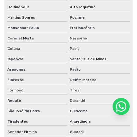
Delfinópolis
Alto Jequitibá
Martins Soares
Pocrane
Monsenhor Paulo
Frei Inocêncio
Coronel Murta
Nazareno
Coluna
Pains
Japonvar
Santa Cruz de Minas
Araponga
Pavão
Florestal
Delfim Moreira
Formoso
Tiros
Reduto
Durandé
São José da Barra
Guiricema
Tiradentes
Angelândia
Senador Firmino
Guarani