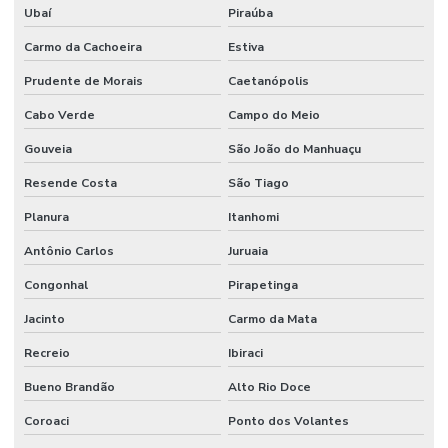
Ubaí
Piraúba
Carmo da Cachoeira
Estiva
Prudente de Morais
Caetanópolis
Cabo Verde
Campo do Meio
Gouveia
São João do Manhuaçu
Resende Costa
São Tiago
Planura
Itanhomi
Antônio Carlos
Juruaia
Congonhal
Pirapetinga
Jacinto
Carmo da Mata
Recreio
Ibiraci
Bueno Brandão
Alto Rio Doce
Coroaci
Ponto dos Volantes