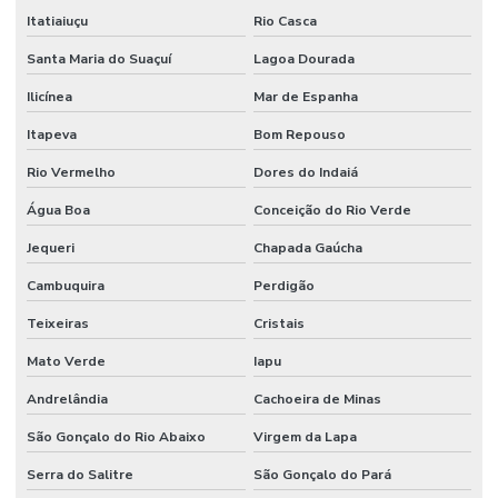
Itatiaiuçu
Rio Casca
Santa Maria do Suaçuí
Lagoa Dourada
Ilicínea
Mar de Espanha
Itapeva
Bom Repouso
Rio Vermelho
Dores do Indaiá
Água Boa
Conceição do Rio Verde
Jequeri
Chapada Gaúcha
Cambuquira
Perdigão
Teixeiras
Cristais
Mato Verde
Iapu
Andrelândia
Cachoeira de Minas
São Gonçalo do Rio Abaixo
Virgem da Lapa
Serra do Salitre
São Gonçalo do Pará