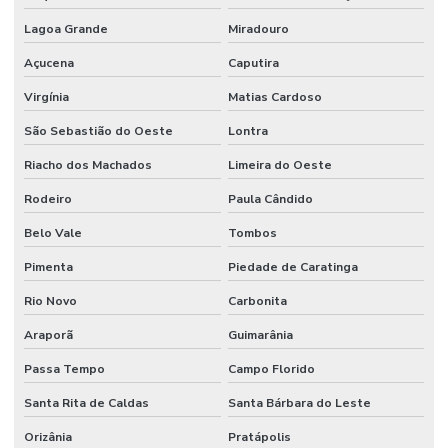
Lagoa Grande
Miradouro
Açucena
Caputira
Virgínia
Matias Cardoso
São Sebastião do Oeste
Lontra
Riacho dos Machados
Limeira do Oeste
Rodeiro
Paula Cândido
Belo Vale
Tombos
Pimenta
Piedade de Caratinga
Rio Novo
Carbonita
Araporã
Guimarânia
Passa Tempo
Campo Florido
Santa Rita de Caldas
Santa Bárbara do Leste
Orizânia
Pratápolis