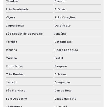
Timóteo
Curvelo
João Monlevade
Alfenas
Viçosa
Três Corações
Lagoa Santa
Ouro Preto
São Sebastião do Paraíso
Janaúba
Formiga
Cataguases
Januária
Pedro Leopoldo
Mariana
Frutal
Ponte Nova
Pirapora
Três Pontas
Extrema
Itabirito
Congonhas
São Francisco
Campo Belo
Bom Despacho
Lagoa da Prata
Leopoldina
Guaxupé